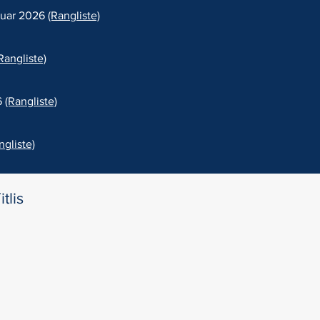
nuar 2026
(Rangliste)
Rangliste)
6
(Rangliste)
ngliste)
tlis