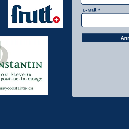
E-Mail
An