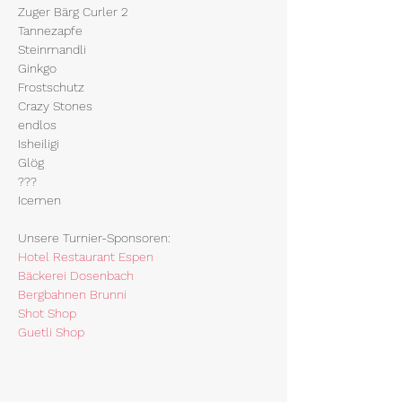
Zuger Bärg Curler 2
Tannezapfe
Steinmandli
Ginkgo
Frostschutz
Crazy Stones
endlos
Isheiligi
Glög
???
Icemen
Unsere Turnier-Sponsoren:
Hotel Restaurant Espen
Bäckerei Dosenbach
Bergbahnen Brunni
Shot Shop
Guetli Shop